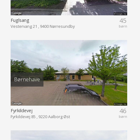
45
Fuglsang
Vestervang 21 , 9400 Nørresundby
børn
Børnehave
46
Fyrkildevej
Fyrkildevej 85 , 9220 Aalborg Øst
børn