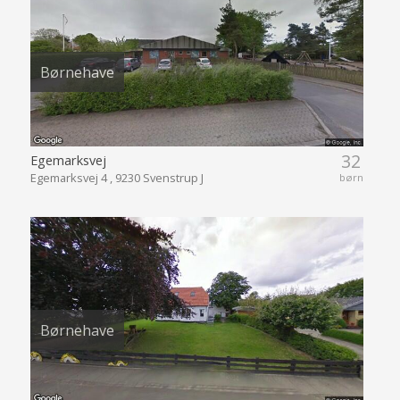
Børnehave
32
Egemarksvej
Egemarksvej 4 , 9230 Svenstrup J
børn
Børnehave