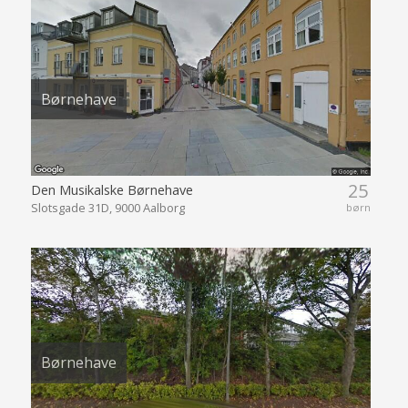
Børnehave
25
Den Musikalske Børnehave
Slotsgade 31D, 9000 Aalborg
børn
Børnehave