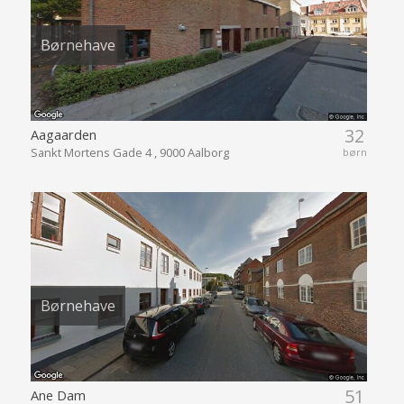
Børnehave
32
Aagaarden
Sankt Mortens Gade 4 , 9000 Aalborg
børn
Børnehave
51
Ane Dam