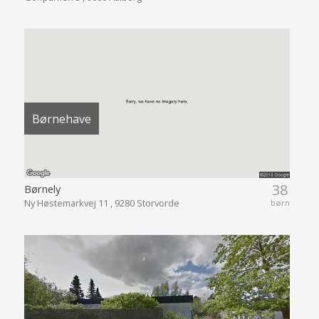
Børnehave
38
Børnely
Ny Høstemarkvej 11 , 9280 Storvorde
børn