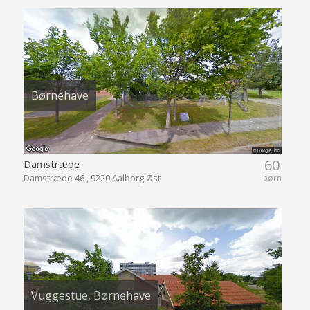
Børnehave
60
Damstræde
Damstræde 46 , 9220 Aalborg Øst
børn
Vuggestue, Børnehave