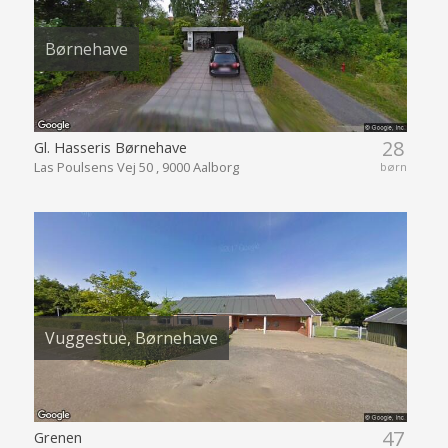
Børnehave
28
Gl. Hasseris Børnehave
Las Poulsens Vej 50 , 9000 Aalborg
børn
Vuggestue, Børnehave
47
Grenen