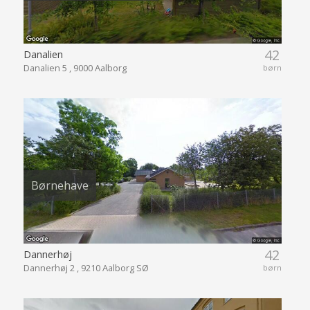
42
Danalien
Danalien 5 , 9000 Aalborg
børn
Børnehave
42
Dannerhøj
Dannerhøj 2 , 9210 Aalborg SØ
børn