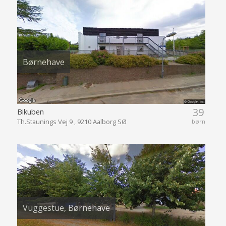
Børnehave
39
Bikuben
Th.Staunings Vej 9 , 9210 Aalborg SØ
børn
Vuggestue, Børnehave