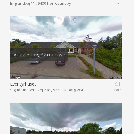
Englundvej 11 , 9400 Nørresundby
børn
Vuggestue, Børnehave
41
Eventyrhuset
Sigrid Undsets Vej 278 , 9220 Aalborg Øst
børn