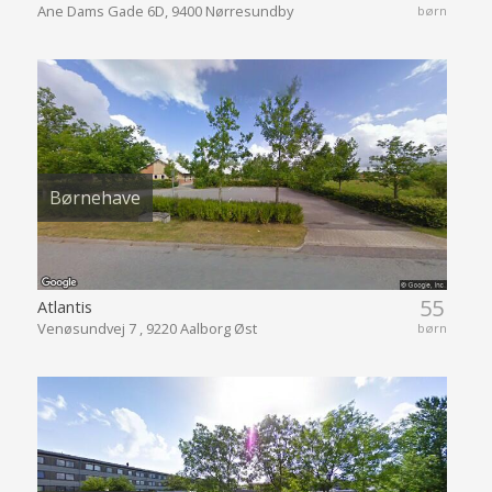
Ane Dams Gade 6D, 9400 Nørresundby
børn
Børnehave
55
Atlantis
Venøsundvej 7 , 9220 Aalborg Øst
børn