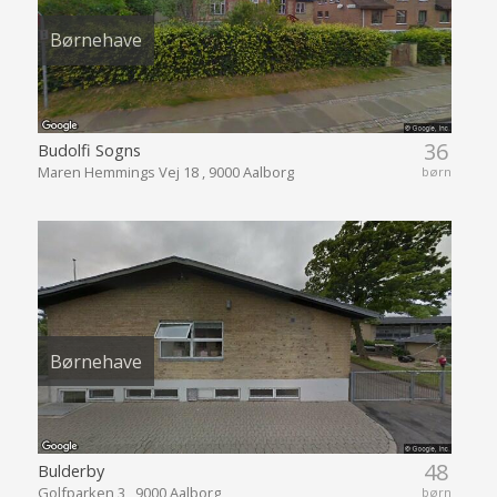
Børnehave
36
Budolfi Sogns
Maren Hemmings Vej 18 , 9000 Aalborg
børn
Børnehave
48
Bulderby
Golfparken 3 , 9000 Aalborg
børn