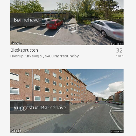
Børnehave
32
Blæksprutten
Hvorup Kirkevej 5 , 9400 Nørresundby
børn
Vuggestue, Børnehave