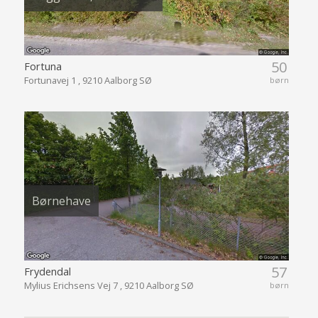
50
Fortuna
Fortunavej 1 , 9210 Aalborg SØ
børn
Børnehave
57
Frydendal
Mylius Erichsens Vej 7 , 9210 Aalborg SØ
børn