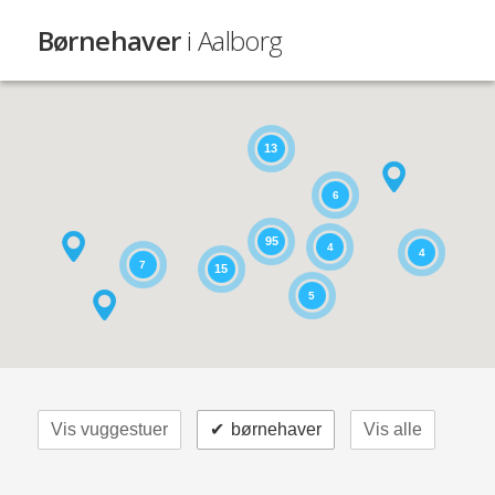
Børnehaver
i Aalborg
13
6
95
4
4
7
15
5
Vis vuggestuer
✔
børnehaver
Vis alle