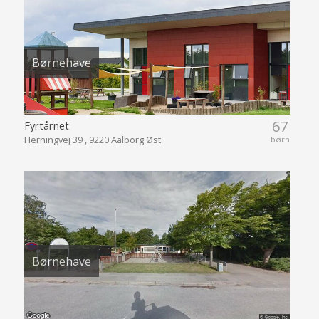
Børnehave
67
Fyrtårnet
Herningvej 39 , 9220 Aalborg Øst
børn
Børnehave