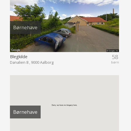
Børnehave
58
Blegkilde
Danalien 8 , 9000 Aalborg
børn
Børnehave