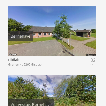
Børnehave
32
Flikflak
Grenen 4 , 9260 Gistrup
børn
Vuggestue, Børnehave