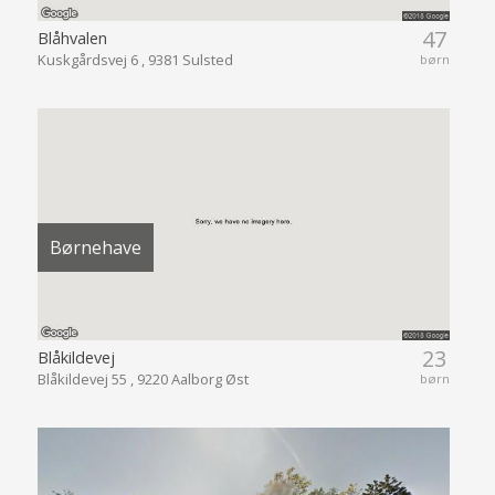
47
Blåhvalen
Kuskgårdsvej 6 , 9381 Sulsted
børn
Børnehave
23
Blåkildevej
Blåkildevej 55 , 9220 Aalborg Øst
børn