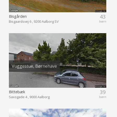
43
Bisgården
Bisgaardsvej 6 , 9200 Aalborg SV
børn
Vuggestue, Børnehave
39
Bittebæk
Saxogade 4 , 9000 Aalborg
børn