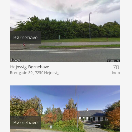
Børnehave
70
Hejnsvig Børnehave
Bredgade 89 , 7250 Hejnsvig
børn
Børnehave