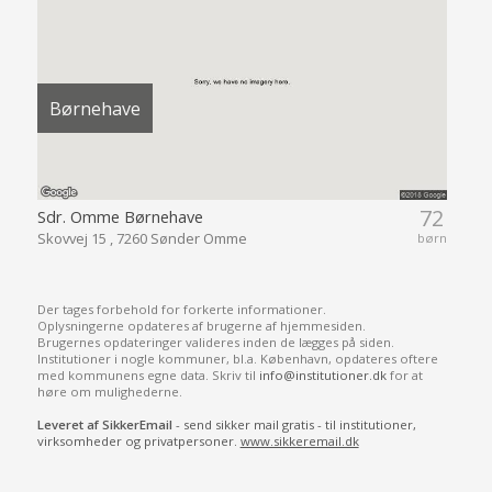
Børnehave
72
Sdr. Omme Børnehave
Skovvej 15 , 7260 Sønder Omme
børn
Der tages forbehold for forkerte informationer.
Oplysningerne opdateres af brugerne af hjemmesiden.
Brugernes opdateringer valideres inden de lægges på siden.
Institutioner i nogle kommuner, bl.a. København, opdateres oftere
med kommunens egne data. Skriv til
info@institutioner.dk
for at
høre om mulighederne.
Leveret af SikkerEmail
- send sikker mail gratis - til institutioner,
virksomheder og privatpersoner.
www.sikkeremail.dk