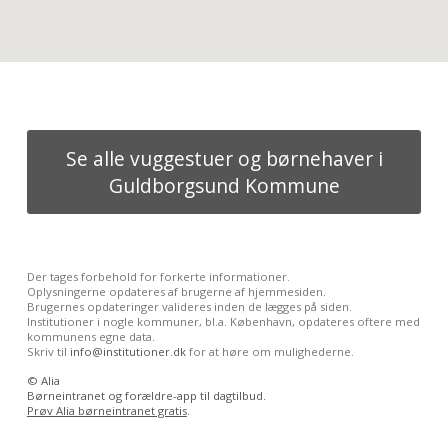
Se alle vuggestuer og børnehaver i
Guldborgsund Kommune
Der tages forbehold for forkerte informationer.
Oplysningerne opdateres af brugerne af hjemmesiden.
Brugernes opdateringer valideres inden de lægges på siden.
Institutioner i nogle kommuner, bl.a. København, opdateres oftere med
kommunens egne data.
Skriv til
info@institutioner.dk
for at høre om mulighederne.
©
Alia
Børneintranet og forældre-app til dagtilbud.
Prøv Alia børneintranet gratis
.