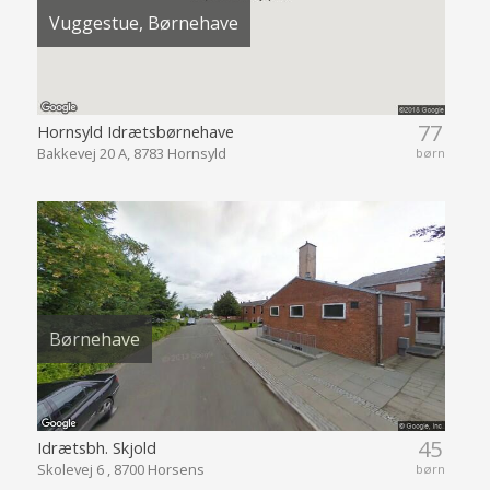
Vuggestue, Børnehave
77
Hornsyld Idrætsbørnehave
Bakkevej 20 A, 8783 Hornsyld
børn
Børnehave
45
Idrætsbh. Skjold
Skolevej 6 , 8700 Horsens
børn