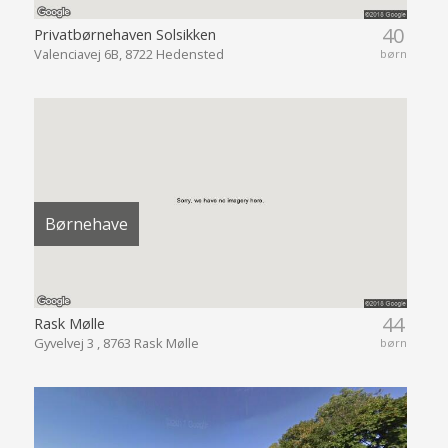
40
Privatbørnehaven Solsikken
Valenciavej 6B, 8722 Hedensted
børn
Børnehave
44
Rask Mølle
Gyvelvej 3 , 8763 Rask Mølle
børn