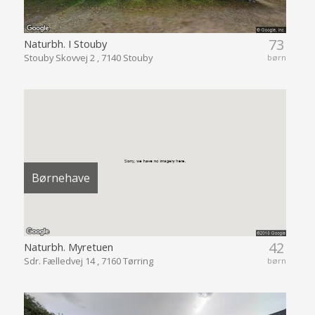
73
Naturbh. I Stouby
Stouby Skovvej 2 , 7140 Stouby
børn
Børnehave
42
Naturbh. Myretuen
Sdr. Fælledvej 14 , 7160 Tørring
børn