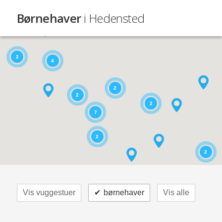
Børnehaver
i Hedensted
2
4
2
2
2
7
2
2
Vis vuggestuer
✔
børnehaver
Vis alle