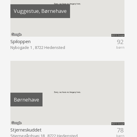
Vuggestue, Børnehave
92
Spiloppen
Nybogade 1 , 8722 Hedensted
børn
Børnehave
78
Stjerneskuddet
Stjernegårdsvej 18 , 8722 Hedensted
børn