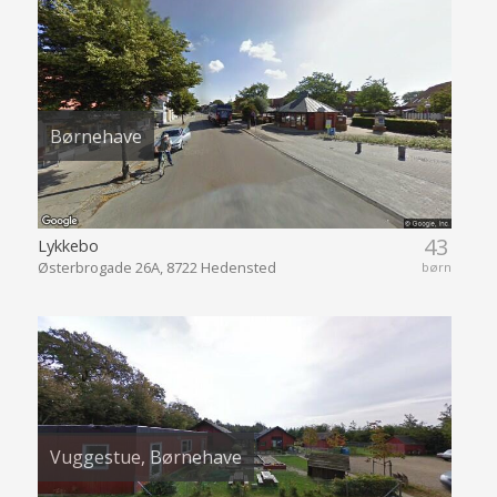
Børnehave
43
Lykkebo
Østerbrogade 26A, 8722 Hedensted
børn
Vuggestue, Børnehave