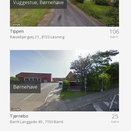
Vuggestue, Børnehave
106
Tippen
Rævebjergvej 21 , 8723 Løsning
børn
Børnehave
25
Tjørnebo
Barrit Langgade 49 , 7150 Barrit
børn