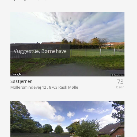
Vuggestue, Børnehave
73
Søstjernen
Møllersmindevej 12 , 8763 Rask Mølle
børn