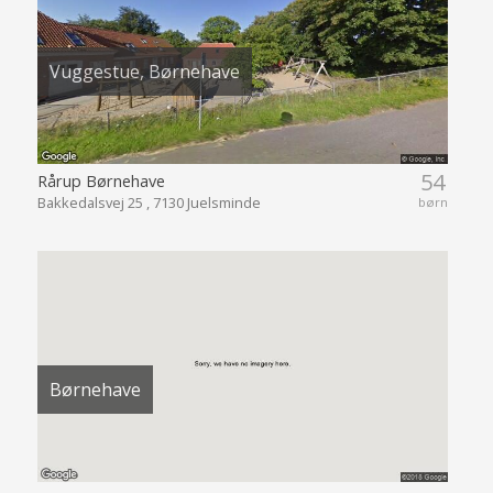
Vuggestue, Børnehave
54
Rårup Børnehave
Bakkedalsvej 25 , 7130 Juelsminde
børn
Børnehave