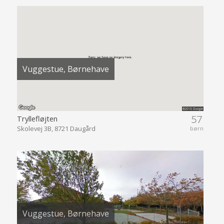
Vuggestue, Børnehave
57
Tryllefløjten
Skolevej 3B, 8721 Daugård
børn
Vuggestue, Børnehave