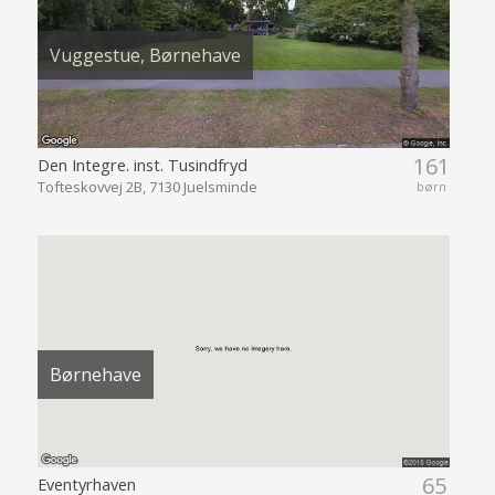
Vuggestue, Børnehave
161
Den Integre. inst. Tusindfryd
Tofteskovvej 2B, 7130 Juelsminde
børn
Børnehave
65
Eventyrhaven