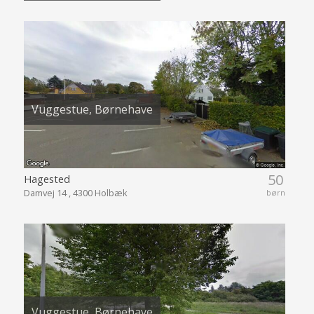
Vuggestue, Børnehave
50
Hagested
Damvej 14 , 4300 Holbæk
børn
Vuggestue, Børnehave