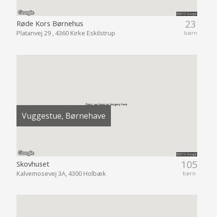
23
Røde Kors Børnehus
Platanvej 29 , 4360 Kirke Eskilstrup
børn
Vuggestue, Børnehave
105
Skovhuset
Kalvemosevej 3A, 4300 Holbæk
børn