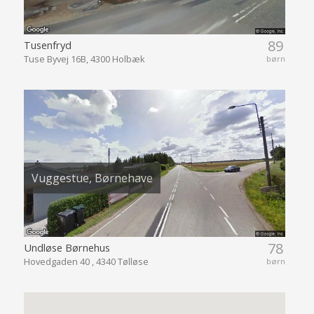
89
Tusenfryd
Tuse Byvej 16B, 4300 Holbæk
børn
Vuggestue, Børnehave
78
Undløse Børnehus
Hovedgaden 40 , 4340 Tølløse
børn