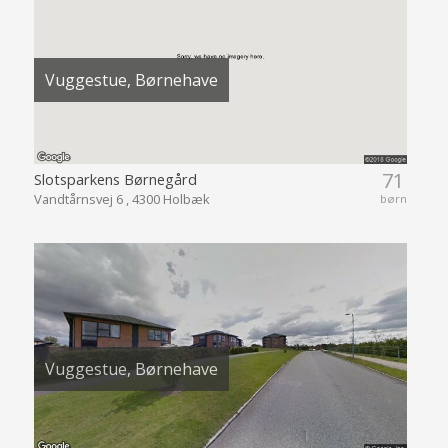
Vuggestue, Børnehave
71
Slotsparkens Børnegård
Vandtårnsvej 6 , 4300 Holbæk
børn
Vuggestue, Børnehave