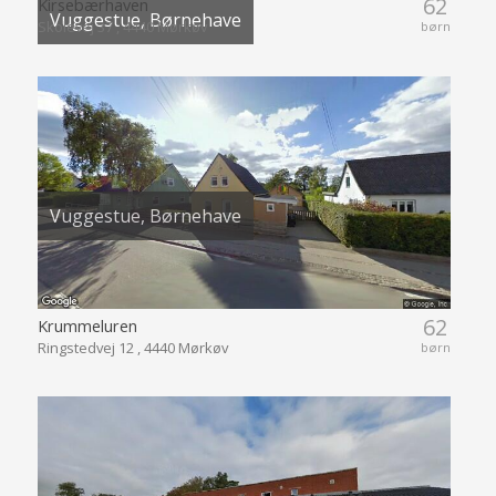
62
Kirsebærhaven
Vuggestue, Børnehave
Skolevej 37 , 4440 Mørkøv
børn
Vuggestue, Børnehave
62
Krummeluren
Ringstedvej 12 , 4440 Mørkøv
børn