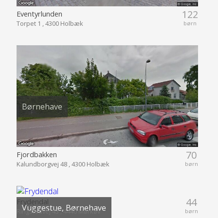
122
Eventyrlunden
Torpet 1 , 4300 Holbæk
børn
Børnehave
70
Fjordbakken
Kalundborgvej 48 , 4300 Holbæk
børn
44
Frydendal
Vuggestue, Børnehave
Ringstedvej 43 , 4440 Mørkøv
børn