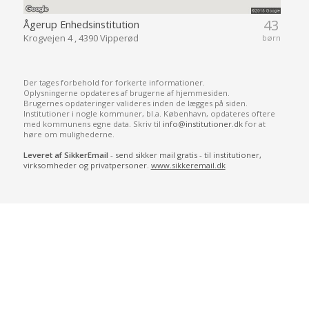
43
Ågerup Enhedsinstitution
Krogvejen 4 , 4390 Vipperød
børn
Der tages forbehold for forkerte informationer.
Oplysningerne opdateres af brugerne af hjemmesiden.
Brugernes opdateringer valideres inden de lægges på siden.
Institutioner i nogle kommuner, bl.a. København, opdateres oftere
med kommunens egne data. Skriv til
info@institutioner.dk
for at
høre om mulighederne.
Leveret af SikkerEmail
- send sikker mail gratis - til institutioner,
virksomheder og privatpersoner.
www.sikkeremail.dk