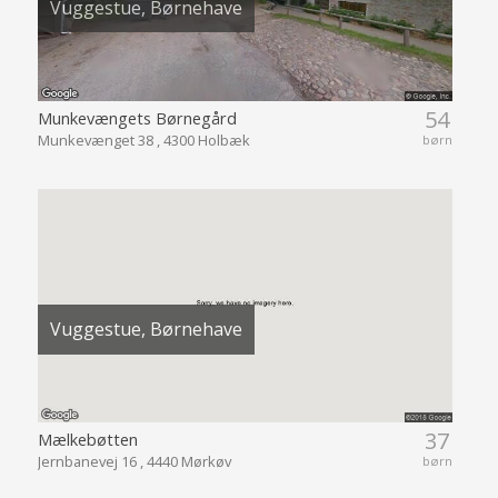
Vuggestue, Børnehave
54
Munkevængets Børnegård
Munkevænget 38 , 4300 Holbæk
børn
Vuggestue, Børnehave
37
Mælkebøtten
Jernbanevej 16 , 4440 Mørkøv
børn