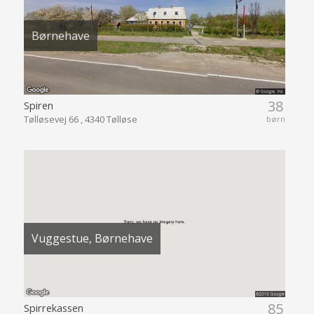
Børnehave
38
Spiren
Tølløsevej 66 , 4340 Tølløse
børn
Vuggestue, Børnehave
85
Spirrekassen