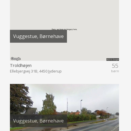
Vuggestue, Børnehave
55
Troldhøjen
Ellebjergvej 31B, 4450 Jyderup
børn
Vuggestue, Børnehave