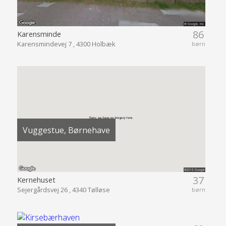
86
Karensminde
Karensmindevej 7 , 4300 Holbæk
børn
Vuggestue, Børnehave
37
Kernehuset
Sejergårdsvej 26 , 4340 Tølløse
børn