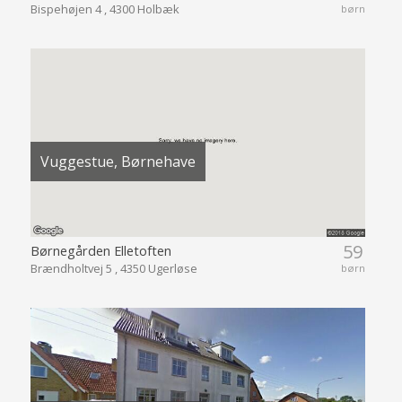
Bispehøjen 4 , 4300 Holbæk
børn
Vuggestue, Børnehave
59
Børnegården Elletoften
Brændholtvej 5 , 4350 Ugerløse
børn