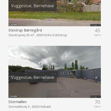
Vuggestue, Børnehave
45
Stestrup Børnegård
Stestrupvej 45-47 , 4360 Kirke Eskilstrup
børn
Vuggestue, Børnehave
70
Stormøllen
Stormøllevej 9 , 4300 Holbæk
børn