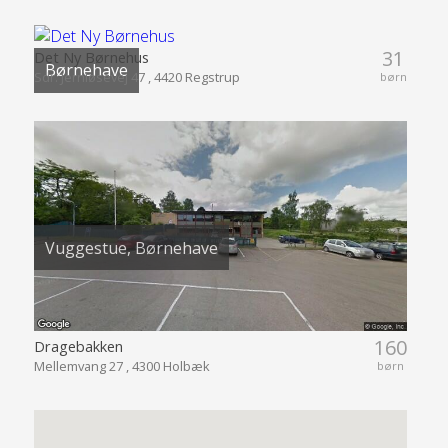
31
Det Ny Børnehus
Børnehave
Sdr. Jernløsevej 47 , 4420 Regstrup
børn
Vuggestue, Børnehave
160
Dragebakken
Mellemvang 27 , 4300 Holbæk
børn