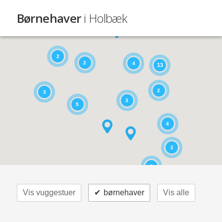
Børnehaver
i Holbæk
2
2
4
13
2
3
3
5
4
2
2
Vis vuggestuer
✔
børnehaver
Vis alle