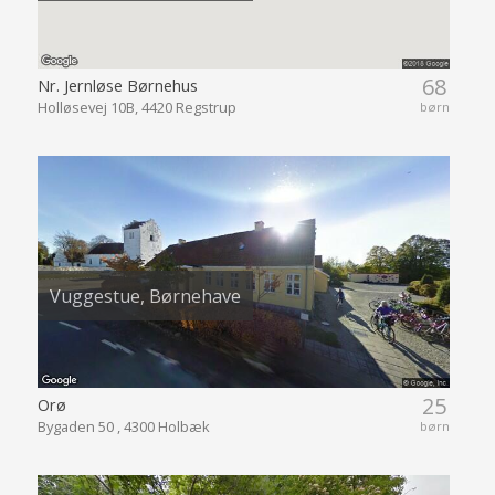
68
Nr. Jernløse Børnehus
Holløsevej 10B, 4420 Regstrup
børn
Vuggestue, Børnehave
25
Orø
Bygaden 50 , 4300 Holbæk
børn