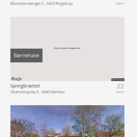
Blomstervænget 2 , 4420 Regstrup
børn
Børnehave
22
Springbrættet
Skamstrupvej 9 , 4440 Mørkøv
børn