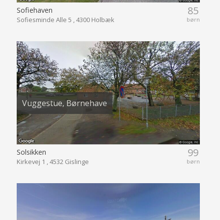
85
Sofiehaven
Sofiesminde Alle 5 , 4300 Holbæk
børn
Vuggestue, Børnehave
99
Solsikken
Kirkevej 1 , 4532 Gislinge
børn