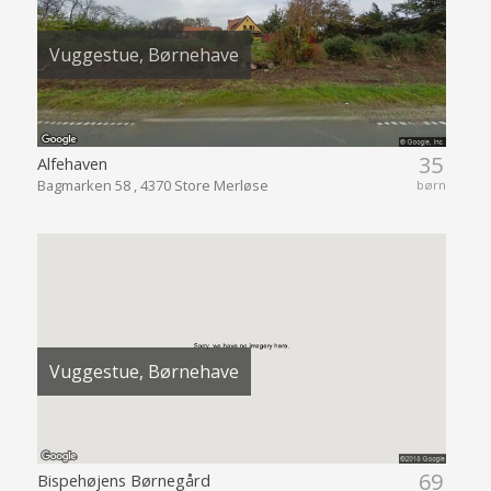
Vuggestue, Børnehave
35
Alfehaven
Bagmarken 58 , 4370 Store Merløse
børn
Vuggestue, Børnehave
69
Bispehøjens Børnegård