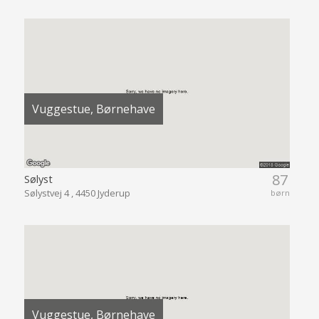
Vuggestue, Børnehave
87
Sølyst
Sølystvej 4 , 4450 Jyderup
børn
Vuggestue, Børnehave