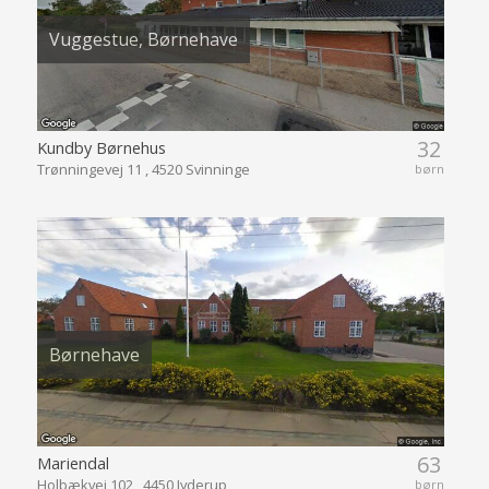
Vuggestue, Børnehave
32
Kundby Børnehus
Trønningevej 11 , 4520 Svinninge
børn
Børnehave
63
Mariendal
Holbækvej 102 , 4450 Jyderup
børn