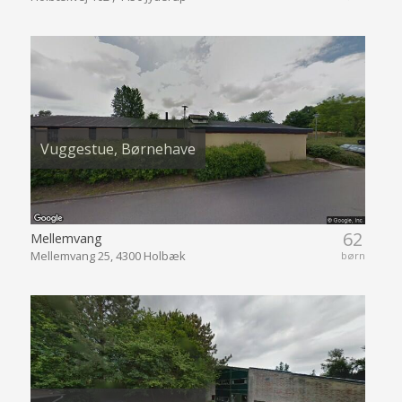
Vuggestue, Børnehave
62
Mellemvang
Mellemvang 25, 4300 Holbæk
børn