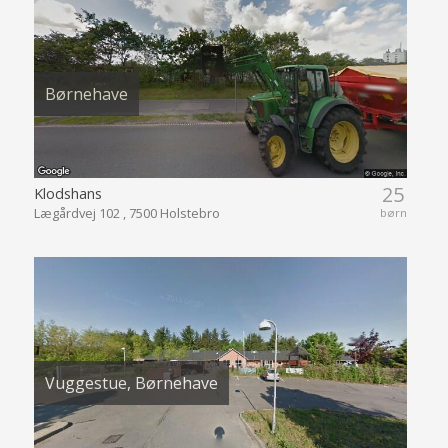
Børnehave
25
Klodshans
Lægårdvej 102 , 7500 Holstebro
børn
Vuggestue, Børnehave