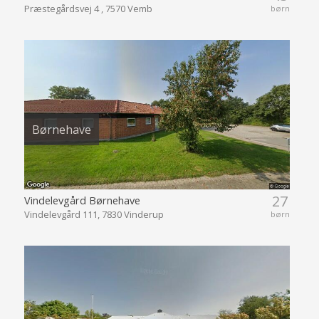
Præstegårdsvej 4 , 7570 Vemb
børn
Børnehave
27
Vindelevgård Børnehave
Vindelevgård 111, 7830 Vinderup
børn