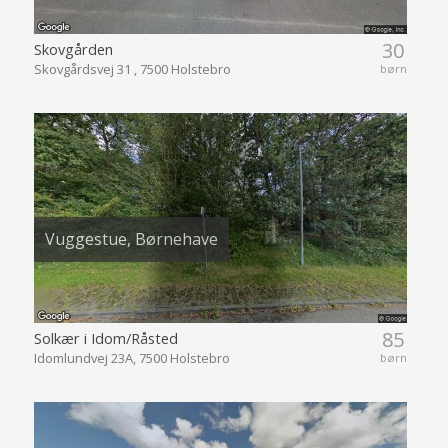
30
Skovgården
Skovgårdsvej 31 , 7500 Holstebro
børn
Vuggestue, Børnehave
85
Solkær i Idom/Råsted
Idomlundvej 23A, 7500 Holstebro
børn