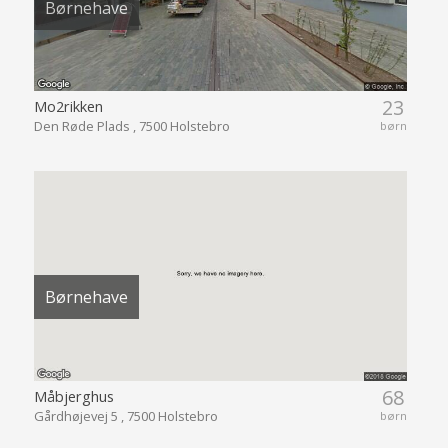
Børnehave
23
Mo2rikken
Den Røde Plads , 7500 Holstebro
børn
Børnehave
68
Måbjerghus
Gårdhøjevej 5 , 7500 Holstebro
børn