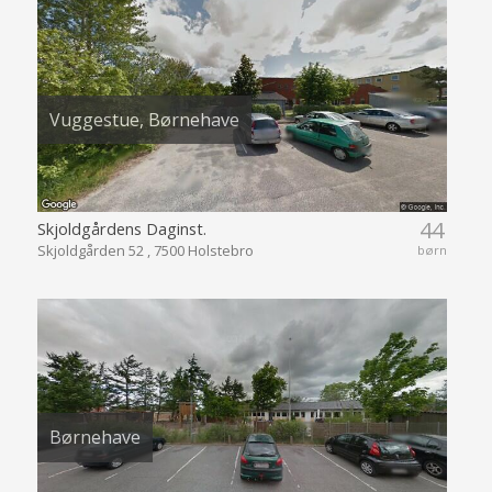
Vuggestue, Børnehave
44
Skjoldgårdens Daginst.
Skjoldgården 52 , 7500 Holstebro
børn
Børnehave