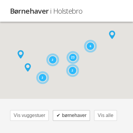
Børnehaver
i Holstebro
6
23
2
2
2
Vis vuggestuer
✔
børnehaver
Vis alle