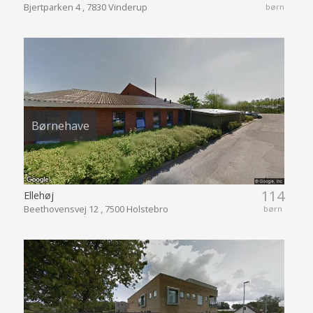
Bjertparken 4 , 7830 Vinderup
børn
Børnehave
114
Ellehøj
Beethovensvej 12 , 7500 Holstebro
børn