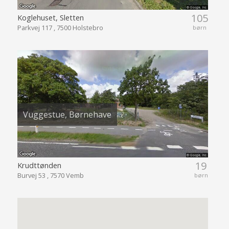
105
Koglehuset, Sletten
Parkvej 117 , 7500 Holstebro
børn
Vuggestue, Børnehave
19
Krudttønden
Burvej 53 , 7570 Vemb
børn