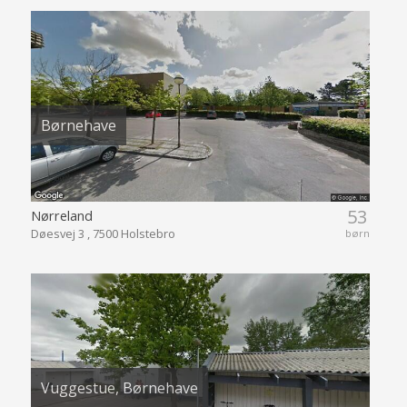
Børnehave
53
Nørreland
Døesvej 3 , 7500 Holstebro
børn
Vuggestue, Børnehave