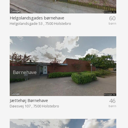
60
Helgolandsgades børnehave
Helgolandsgade 53 , 7500 Holstebro
børn
Børnehave
46
Jættehøj Børnehave
Døesvej 107 , 7500 Holstebro
børn