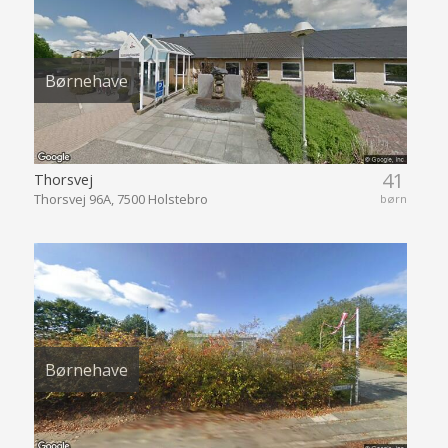
Børnehave
41
Thorsvej
Thorsvej 96A, 7500 Holstebro
børn
Børnehave