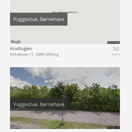
Vuggestue, Børnehave
50
Krudtuglen
Kirkebyvej 11 , 6990 Ulfborg
børn
Vuggestue, Børnehave