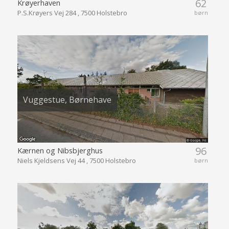
62
Krøyerhaven
P.S.Krøyers Vej 284 , 7500 Holstebro
børn
Vuggestue, Børnehave
96
Kærnen og Nibsbjerghus
Niels Kjeldsens Vej 44 , 7500 Holstebro
børn