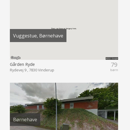
Vuggestue, Børnehave
79
Gården Ryde
Rydevej 9 , 7830 Vinderup
børn
Børnehave