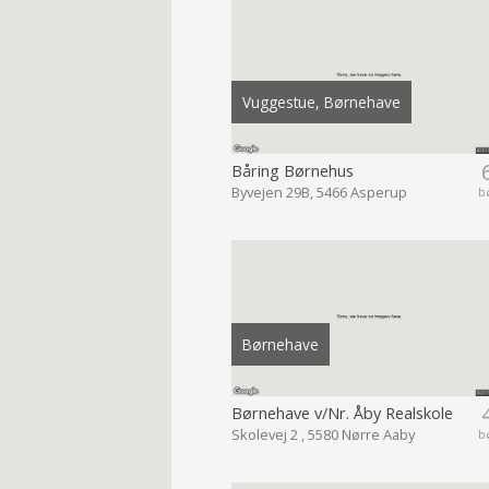
Vuggestue, Børnehave
Båring Børnehus
Byvejen 29B, 5466 Asperup
b
Børnehave
Børnehave v/Nr. Åby Realskole
Skolevej 2 , 5580 Nørre Aaby
b