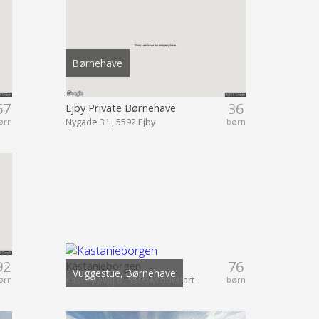
Børnehave
57
36
Ejby Private Børnehave
Nygade 31 , 5592 Ejby
ørn
børn
92
76
Kastanieborgen
Vuggestue, Børnehave
Kastanievej 6 , 5500 Middelfart
ørn
børn