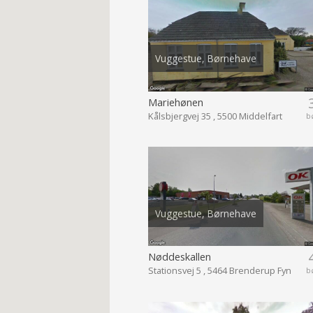
Vuggestue, Børnehave
Mariehønen
Kålsbjergvej 35 , 5500 Middelfart
b
Vuggestue, Børnehave
Nøddeskallen
Stationsvej 5 , 5464 Brenderup Fyn
b