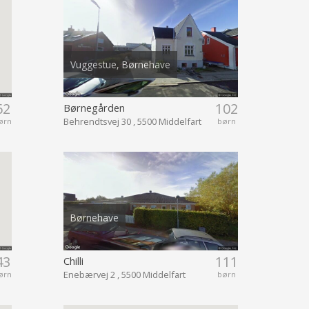
Vuggestue, Børnehave
62
102
Børnegården
Behrendtsvej 30 , 5500 Middelfart
ørn
børn
Børnehave
43
111
Chilli
Enebærvej 2 , 5500 Middelfart
ørn
børn