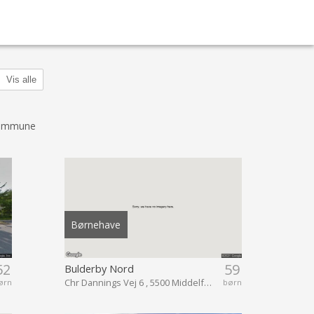
Vis alle
 Kommune
Børnehave
52
59
Bulderby Nord
Chr Dannings Vej 6 , 5500 Middelfart
ørn
børn