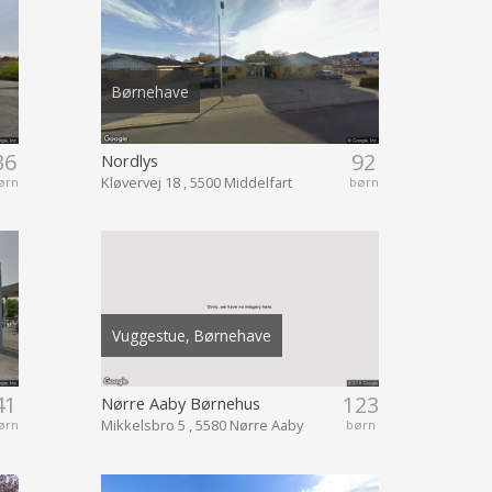
Børnehave
36
92
Nordlys
Kløvervej 18 , 5500 Middelfart
ørn
børn
Vuggestue, Børnehave
41
123
Nørre Aaby Børnehus
Mikkelsbro 5 , 5580 Nørre Aaby
ørn
børn