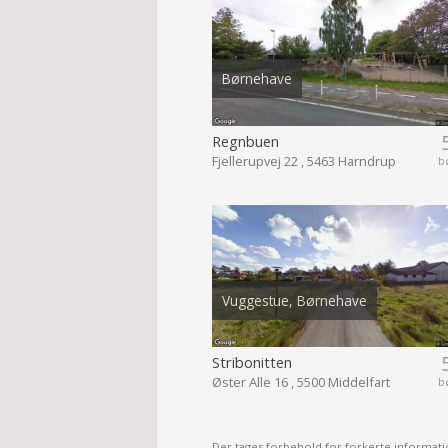
Børnehave
Regnbuen
Fjellerupvej 22 , 5463 Harndrup
b
Vuggestue, Børnehave
Stribonitten
Øster Alle 16 , 5500 Middelfart
b
Der tages forbehold for forkerte informati