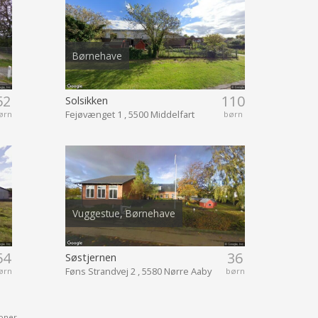
Børnehave
52
110
Solsikken
Fejøvænget 1 , 5500 Middelfart
ørn
børn
Vuggestue, Børnehave
54
36
Søstjernen
Føns Strandvej 2 , 5580 Nørre Aaby
ørn
børn
oner.