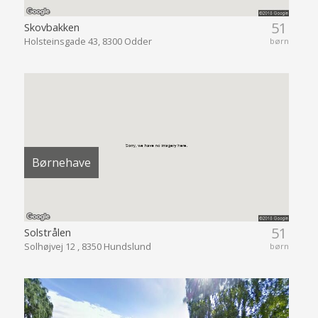
51
Skovbakken
Holsteinsgade 43, 8300 Odder
børn
Børnehave
51
Solstrålen
Solhøjvej 12 , 8350 Hundslund
børn