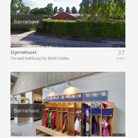
Børnehave
37
Stjernehuset
Torvald Køhlsvej 50, 8300 Odder
børn
Børnehave