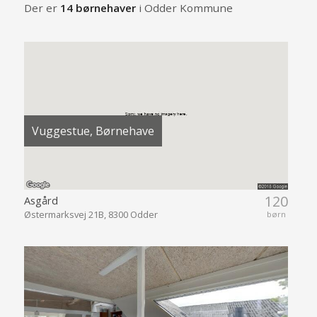
Der er
14 børnehaver
i Odder Kommune
Vuggestue, Børnehave
120
Asgård
Østermarksvej 21B, 8300 Odder
børn