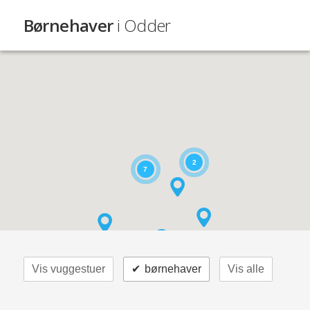
Børnehaver
i Odder
2
7
Vis vuggestuer
✔
børnehaver
Vis alle