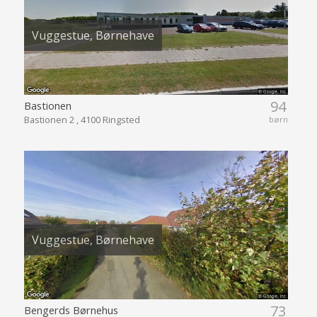
Vuggestue, Børnehave
94
Bastionen
Bastionen 2 , 4100 Ringsted
børn
Vuggestue, Børnehave
73
Bengerds Børnehus