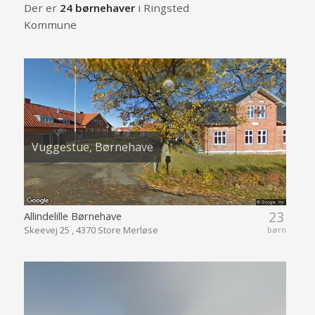
Der er
24 børnehaver
i Ringsted
Kommune
Vuggestue, Børnehave
23
Allindelille Børnehave
Skeevej 25 , 4370 Store Merløse
børn