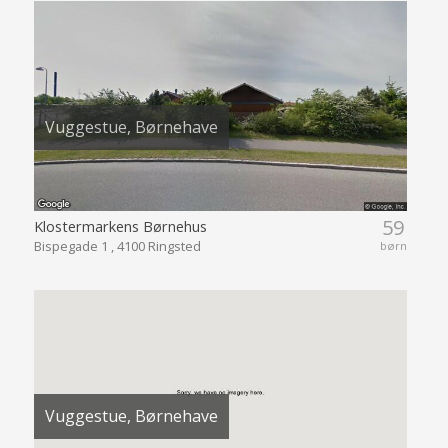
Vuggestue, Børnehave
59
Klostermarkens Børnehus
Bispegade 1 , 4100 Ringsted
børn
Vuggestue, Børnehave