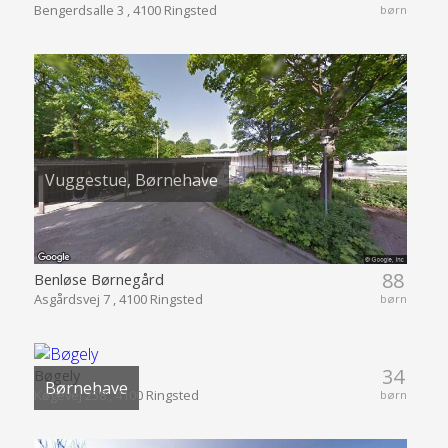
Bengerdsalle 3 , 4100 Ringsted
børn
Vuggestue, Børnehave
88
Benløse Børnegård
Asgårdsvej 7 , 4100 Ringsted
børn
34
Bøgely
Børnehave
Køgevej 258 , 4100 Ringsted
børn