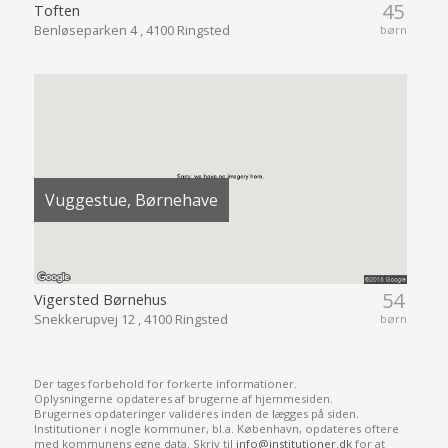
45
Toften
Benløseparken 4 , 4100 Ringsted
børn
Vuggestue, Børnehave
54
Vigersted Børnehus
Snekkerupvej 12 , 4100 Ringsted
børn
Der tages forbehold for forkerte informationer.
Oplysningerne opdateres af brugerne af hjemmesiden.
Brugernes opdateringer valideres inden de lægges på siden.
Institutioner i nogle kommuner, bl.a. København, opdateres oftere
med kommunens egne data. Skriv til
info@institutioner.dk
for at