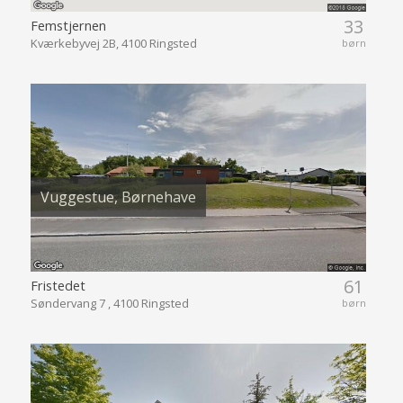
33
Femstjernen
Kværkebyvej 2B, 4100 Ringsted
børn
Vuggestue, Børnehave
61
Fristedet
Søndervang 7 , 4100 Ringsted
børn