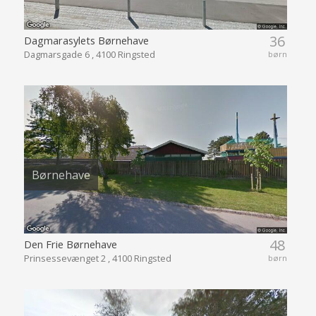
36
Dagmarasylets Børnehave
Dagmarsgade 6 , 4100 Ringsted
børn
Børnehave
48
Den Frie Børnehave
Prinsessevænget 2 , 4100 Ringsted
børn