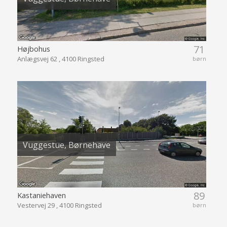
71
Højbohus
Anlægsvej 62 , 4100 Ringsted
børn
Vuggestue, Børnehave
89
Kastaniehaven
Vestervej 29 , 4100 Ringsted
børn