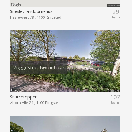
29
Sneslev landbørnehus
Haslevvej 379 , 4100 Ringsted
børn
Vuggestue, Børnehave
107
Snurretoppen
Ahorn Alle 24 , 4100 Ringsted
børn