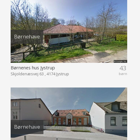
Børnehave
43
Børnenes hus Jystrup
Skjoldenæsvej 63 , 4174 Jystrup
børn
Børnehave