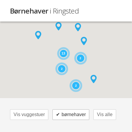
Børnehaver
i Ringsted
13
2
2
2
Vis vuggestuer
✔
børnehaver
Vis alle