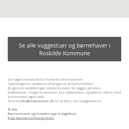
Se alle vuggestuer og børnehaver i
Roskilde Kommune
Der tages forbehold for forkerte informationer.
Oplysningerne opdateres af brugerne af hjemmesiden.
Brugernes opdateringer valideres inden de lægges på siden.
Institutioner i nogle kommuner, bl.a. København, opdateres oftere med
kommunens egne data.
Skriv til
info@institutioner.dk
for at høre om mulighederne.
©
Alia
Børneintranet og forældre-app til dagtilbud.
Prøv Alia børneintranet gratis
.