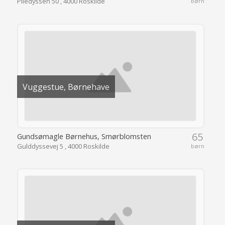
Piledyssen 50 , 4000 Roskilde
børn
Vuggestue, Børnehave
65
Gundsømagle Børnehus, Smørblomsten
Gulddyssevej 5 , 4000 Roskilde
børn