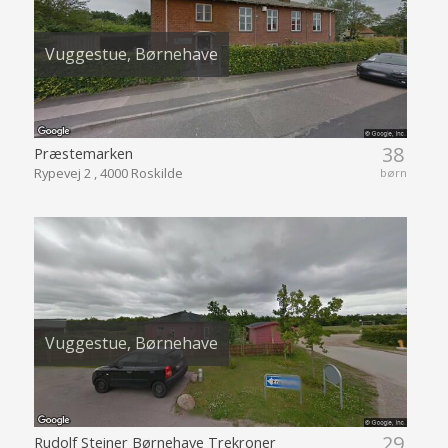
Vuggestue, Børnehave
38
Præstemarken
Rypevej 2 , 4000 Roskilde
børn
Vuggestue, Børnehave
29
Rudolf Steiner Børnehave Trekroner