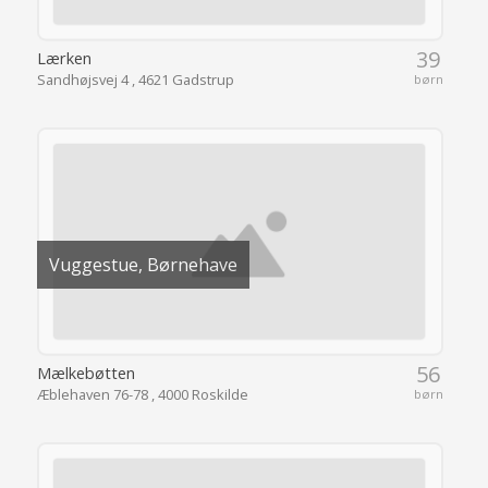
39
Lærken
Sandhøjsvej 4 , 4621 Gadstrup
børn
Vuggestue, Børnehave
56
Mælkebøtten
Æblehaven 76-78 , 4000 Roskilde
børn