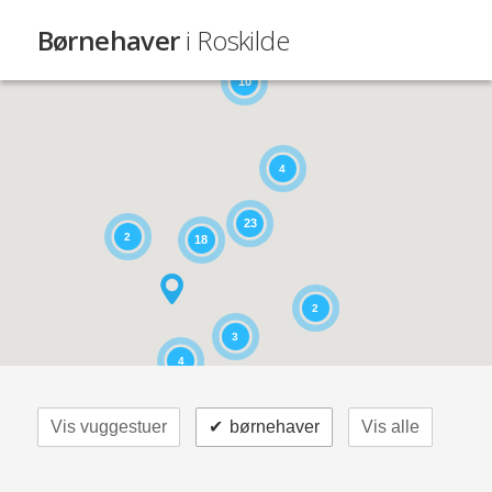
Børnehaver
i Roskilde
10
4
23
2
18
2
3
4
Vis vuggestuer
✔
børnehaver
Vis alle