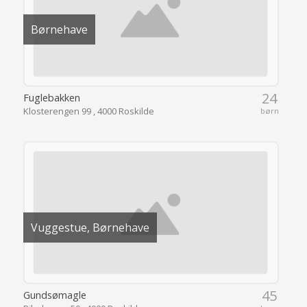
Børnehave
24
Fuglebakken
Klosterengen 99 , 4000 Roskilde
børn
Vuggestue, Børnehave
45
Gundsømagle