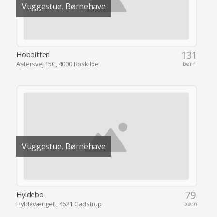
Vuggestue, Børnehave
131
Hobbitten
Astersvej 15C, 4000 Roskilde
børn
Vuggestue, Børnehave
79
Hyldebo
Hyldevænget , 4621 Gadstrup
børn