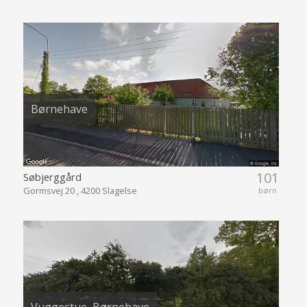
Børnehave
101
Søbjerggård
Gormsvej 20 , 4200 Slagelse
børn