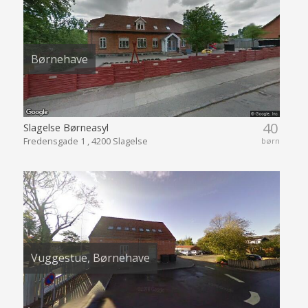
Børnehave
40
Slagelse Børneasyl
Fredensgade 1 , 4200 Slagelse
børn
Vuggestue, Børnehave