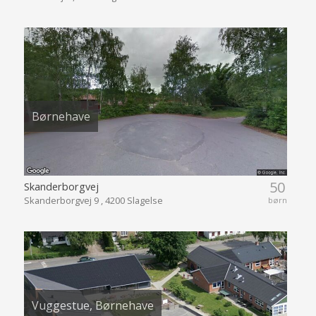
Børnehave
50
Skanderborgvej
Skanderborgvej 9 , 4200 Slagelse
børn
Vuggestue, Børnehave