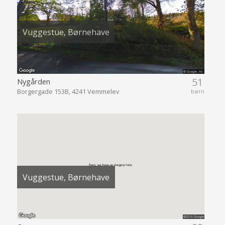
Vuggestue, Børnehave
51
Nygården
Borgergade 153B, 4241 Vemmelev
børn
Vuggestue, Børnehave