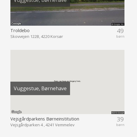
Vuggestue, Børnehave
49
Troldebo
Skovvejen 122B, 4220 Korsør
børn
Vuggestue, Børnehave
39
Vejsgårdparkens Børneinstitution
Vejsgårdparken 4 , 4241 Vemmelev
børn