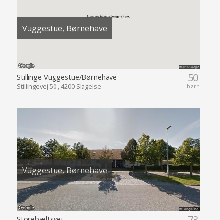
Vuggestue, Børnehave
50
Stillinge Vuggestue/Børnehave
Stillingevej 50 , 4200 Slagelse
børn
Vuggestue, Børnehave
73
Storebæltsvej