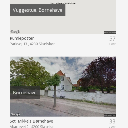
Vuggestue, Børnehave
57
Rumlepotten
Parkvej 13 , 4230 Skælskør
børn
Børnehave
33
Sct. Mikkels Børnehave
Akacievej 2 , 4200 Slagelse
børn