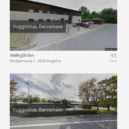
Vuggestue, Børnehave
93
Møllegården
Rødtjørnevej 2 , 4200 Slagelse
børn
Vuggestue, Børnehave