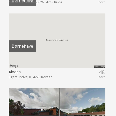
Børnehave
Næstved Landevej 626 , 4243 Rude
børn
Børnehave
48
Kloden
Egersundvej 8 , 4220 Korsør
børn