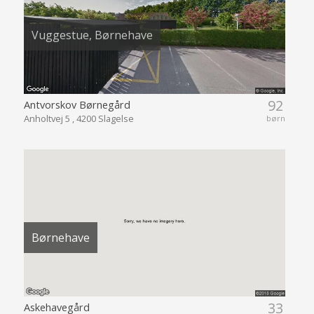
Vuggestue, Børnehave
92
Antvorskov Børnegård
Anholtvej 5 , 4200 Slagelse
børn
Børnehave
33
Askehavegård