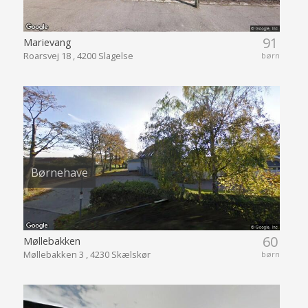
91
Marievang
Roarsvej 18 , 4200 Slagelse
børn
Børnehave
60
Møllebakken
Møllebakken 3 , 4230 Skælskør
børn