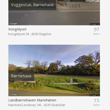
Vuggestue, Børnehave
97
Kongelyset
Kongelyset 39 , 4200 Slagelse
børn
Børnehave
15
Landbørnehaven Mariehønen
Næstved Landevej 145 , 4230 Skælskør
børn