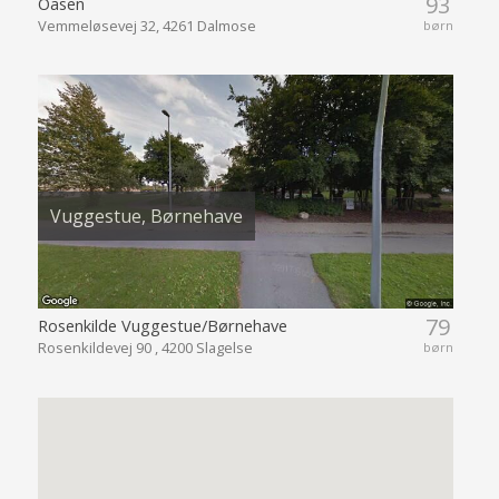
93
Oasen
Vemmeløsevej 32, 4261 Dalmose
børn
Vuggestue, Børnehave
79
Rosenkilde Vuggestue/Børnehave
Rosenkildevej 90 , 4200 Slagelse
børn