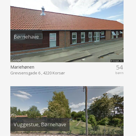
Børnehave
54
Mariehønen
Grevsensgade 6 , 4220 Korsør
børn
Vuggestue, Børnehave