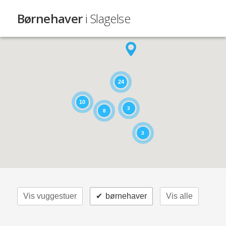
Børnehaver
i Slagelse
24
10
3
8
3
Vis vuggestuer
✔
børnehaver
Vis alle