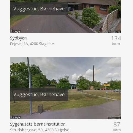
Vuggestue, Børnehave
134
Sydbyen
Fejøvej 1A, 4200 Slagelse
børn
Vuggestue, Børnehave
87
Sygehusets børneinstitution
Strudsbergsvej 50 , 4200 Slagelse
børn