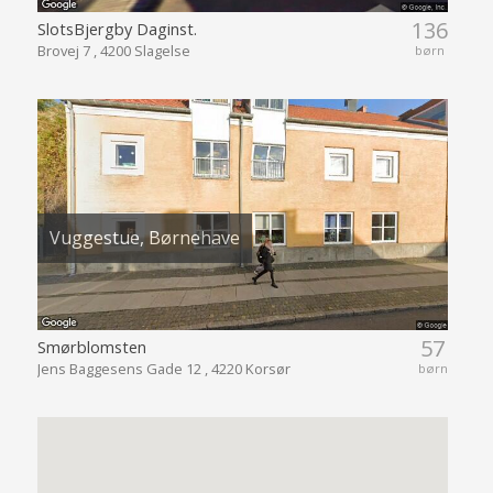
136
SlotsBjergby Daginst.
Brovej 7 , 4200 Slagelse
børn
Vuggestue, Børnehave
57
Smørblomsten
Jens Baggesens Gade 12 , 4220 Korsør
børn