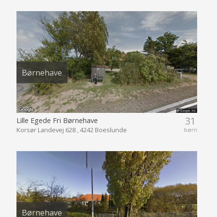
Børnehave
31
Lille Egede Fri Børnehave
Korsør Landevej 628 , 4242 Boeslunde
børn
Børnehave