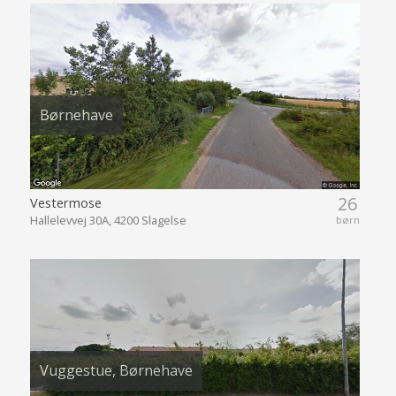
Børnehave
26
Vestermose
Hallelevvej 30A, 4200 Slagelse
børn
Vuggestue, Børnehave