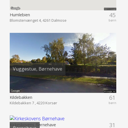
45
Humlebien
Blomstervænget 4, 4261 Dalmose
børn
Vuggestue, Børnehave
61
Kildebakken
Kildebakken 7 , 4220 Korsør
børn
31
Kirkeskovens Børnehave