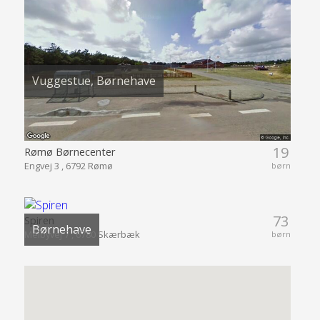
Vuggestue, Børnehave
19
Rømø Børnecenter
Engvej 3 , 6792 Rømø
børn
73
Spiren
Børnehave
Melbyvej 7 , 6780 Skærbæk
børn