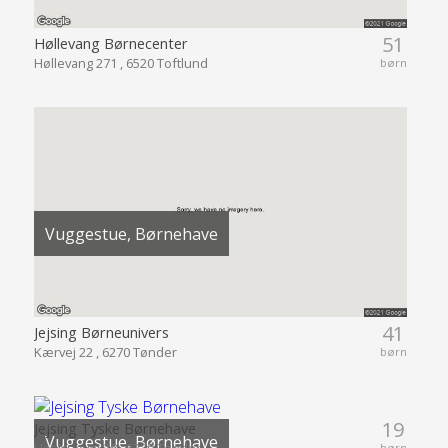
51
Høllevang Børnecenter
Høllevang 271 , 6520 Toftlund
børn
Vuggestue, Børnehave
41
Jejsing Børneunivers
Kærvej 22 , 6270 Tønder
børn
19
Jejsing Tyske Børnehave
Vuggestue, Børnehave
børn