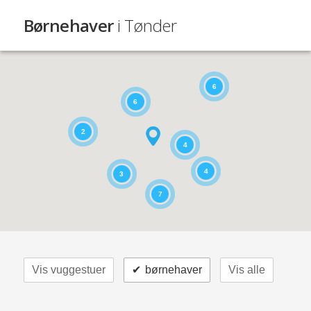
Børnehaver
i Tønder
6
6
2
4
4
3
7
Vis vuggestuer
✔
børnehaver
Vis alle