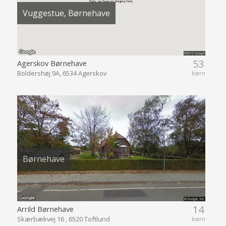
Vuggestue, Børnehave
53
Agerskov Børnehave
Boldershøj 9A, 6534 Agerskov
børn
Børnehave
14
Arrild Børnehave
Skærbækvej 16 , 6520 Toftlund
børn