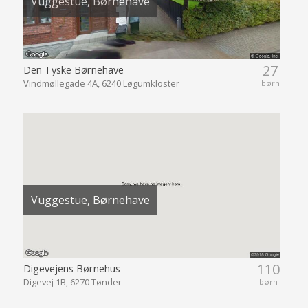
Vuggestue, Børnehave
27
Den Tyske Børnehave
Vindmøllegade 4A, 6240 Løgumkloster
børn
Vuggestue, Børnehave
110
Digevejens Børnehus
Digevej 1B, 6270 Tønder
børn