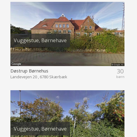
Vuggestue, Børnehave
30
Døstrup Børnehus
Landevejen 20 , 6780 Skærbæk
børn
Vuggestue, Børnehave