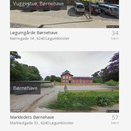
Vuggestue, Børnehave
34
Løgumgårde Børnehave
Nørregade 14 , 6240 Løgumkloster
børn
Børnehave
57
Markledets Børnehave
Markledgade 33 , 6240 Løgumkloster
børn