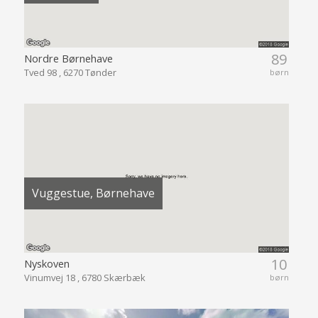
89
Nordre Børnehave
Tved 98 , 6270 Tønder
børn
Vuggestue, Børnehave
10
Nyskoven
Vinumvej 18 , 6780 Skærbæk
børn