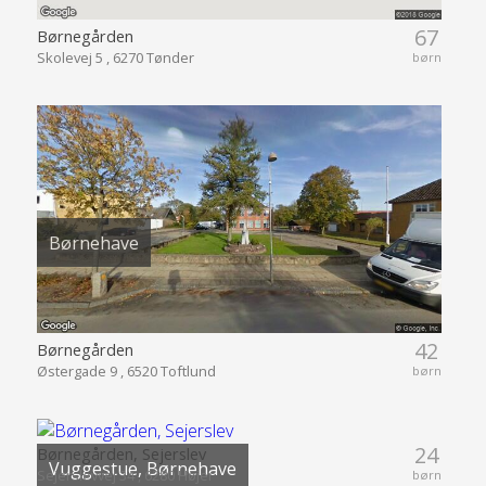
67
Børnegården
Skolevej 5 , 6270 Tønder
børn
Børnehave
42
Børnegården
Østergade 9 , 6520 Toftlund
børn
24
Børnegården, Sejerslev
Vuggestue, Børnehave
Sejerslevvej 34 , 6280 Højer
børn