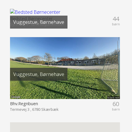
44
Bedsted Børnecenter
Vuggestue, Børnehave
Syrenvej 3 , 6240 Løgumkloster
børn
Vuggestue, Børnehave
60
Bhv.Regnbuen
Termevej 3 , 6780 Skærbæk
børn