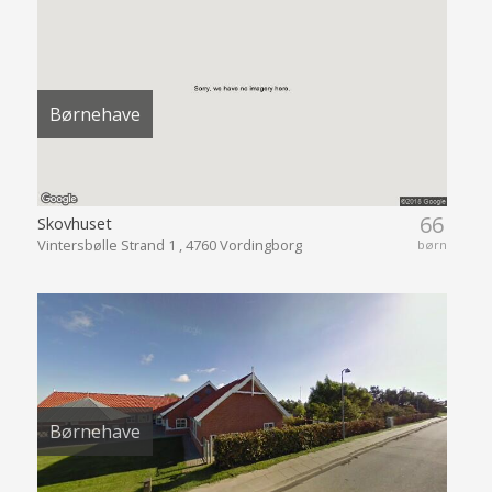
Børnehave
66
Skovhuset
Vintersbølle Strand 1 , 4760 Vordingborg
børn
Børnehave