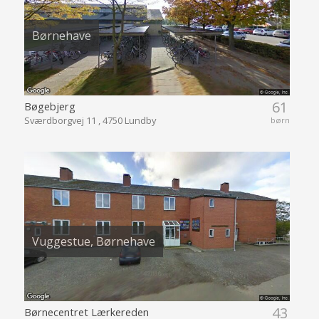
Børnehave
61
Bøgebjerg
Sværdborgvej 11 , 4750 Lundby
børn
Vuggestue, Børnehave
43
Børnecentret Lærkereden