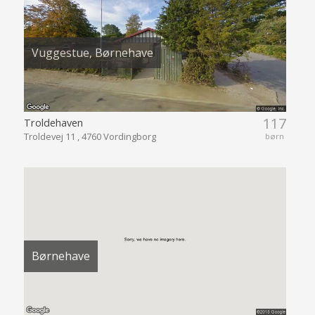
Vuggestue, Børnehave
117
Troldehaven
Troldevej 11 , 4760 Vordingborg
børn
Børnehave