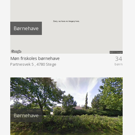
Børnehave
34
Møn friskoles børnehave
Partnesvek 5 , 4780 Stege
børn
Børnehave