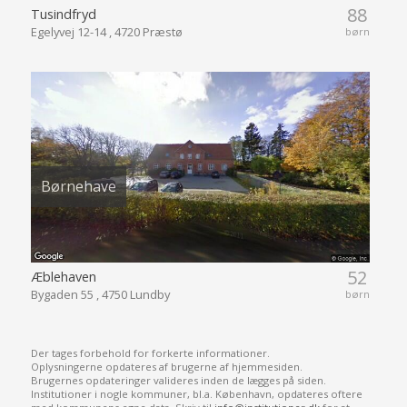
88
Tusindfryd
Egelyvej 12-14 , 4720 Præstø
børn
Børnehave
52
Æblehaven
Bygaden 55 , 4750 Lundby
børn
Der tages forbehold for forkerte informationer.
Oplysningerne opdateres af brugerne af hjemmesiden.
Brugernes opdateringer valideres inden de lægges på siden.
Institutioner i nogle kommuner, bl.a. København, opdateres oftere