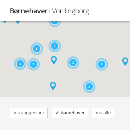
Børnehaver
i Vordingborg
2
2
3
2
6
2
2
3
Vis vuggestuer
✔
børnehaver
Vis alle