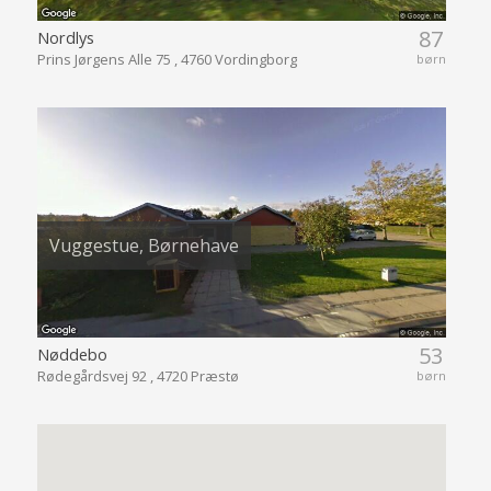
87
Nordlys
Prins Jørgens Alle 75 , 4760 Vordingborg
børn
Vuggestue, Børnehave
53
Nøddebo
Rødegårdsvej 92 , 4720 Præstø
børn