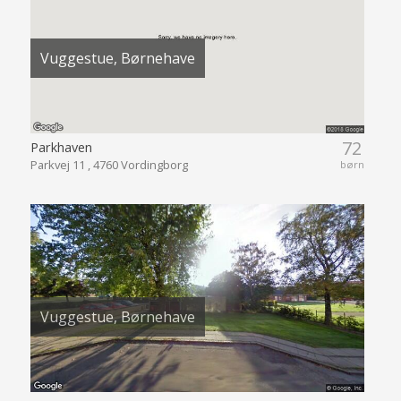
Vuggestue, Børnehave
72
Parkhaven
Parkvej 11 , 4760 Vordingborg
børn
Vuggestue, Børnehave