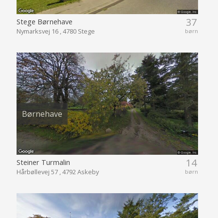
37
Stege Børnehave
Nymarksvej 16 , 4780 Stege
børn
Børnehave
14
Steiner Turmalin
Hårbøllevej 57 , 4792 Askeby
børn