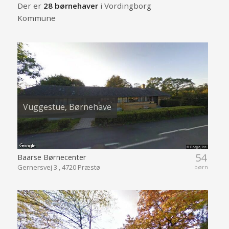
Der er
28 børnehaver
i Vordingborg
Kommune
Vuggestue, Børnehave
54
Baarse Børnecenter
Gernersvej 3 , 4720 Præstø
børn