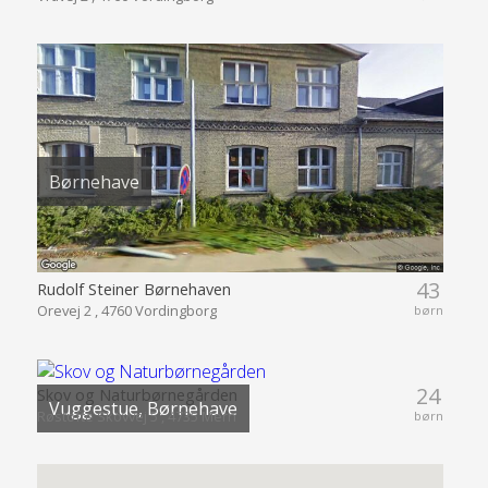
Børnehave
43
Rudolf Steiner Børnehaven
Orevej 2 , 4760 Vordingborg
børn
24
Skov og Naturbørnegården
Vuggestue, Børnehave
Røstofte Skovvej 5 , 4735 Mern
børn