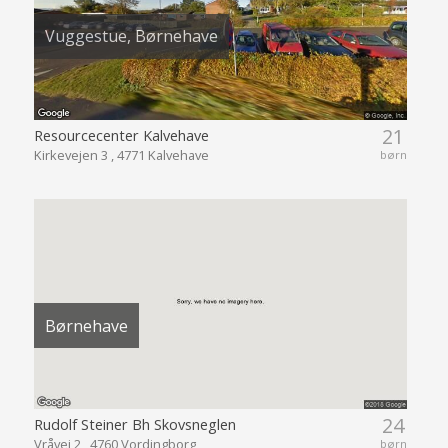
Vuggestue, Børnehave
21
Resourcecenter Kalvehave
Kirkevejen 3 , 4771 Kalvehave
børn
Børnehave
24
Rudolf Steiner Bh Skovsneglen
Vråvej 2 , 4760 Vordingborg
børn