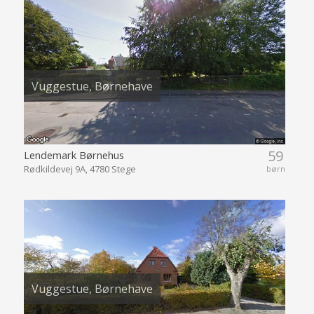
Vuggestue, Børnehave
59
Lendemark Børnehus
Rødkildevej 9A, 4780 Stege
børn
Vuggestue, Børnehave