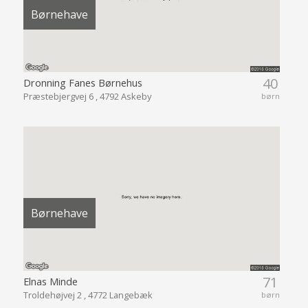
Børnehave
40
Dronning Fanes Børnehus
Præstebjergvej 6 , 4792 Askeby
børn
Børnehave
71
Elnas Minde
Troldehøjvej 2 , 4772 Langebæk
børn