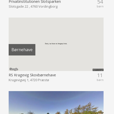
54
Privatinstitutionen Slotsparken
Slotsgade 22 , 4760 Vordingborg
børn
Børnehave
11
RS Kragevig Skovbørnehave
Kragevigvej 1, 4720 Præstø
børn