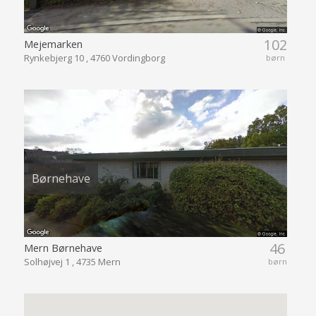
102
Mejemarken
Rynkebjerg 10 , 4760 Vordingborg
børn
Børnehave
46
Mern Børnehave
Solhøjvej 1 , 4735 Mern
børn