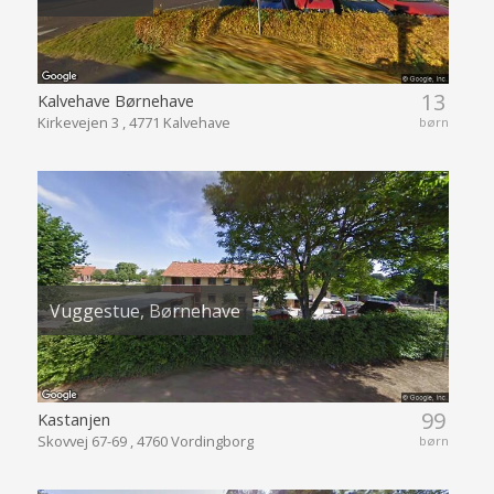
13
Kalvehave Børnehave
Kirkevejen 3 , 4771 Kalvehave
børn
Vuggestue, Børnehave
99
Kastanjen
Skovvej 67-69 , 4760 Vordingborg
børn