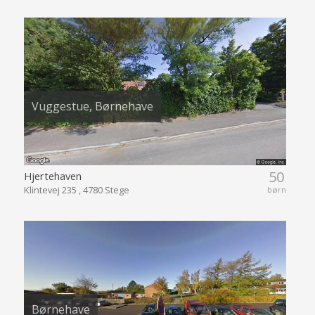
Vuggestue, Børnehave
50
Hjertehaven
Klintevej 235 , 4780 Stege
børn
Børnehave